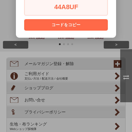
No.1
No.2
No.3
No.4
44A8UF
コードをコピー
Windham
Windham Fabri
Paintbrush Stu
Michael Mil
Fabrics
cs
d
220円(税込
165円(税込)
220円(税込)
226円(税込)
<
>
メールマガジン登録・解除
ご利用ガイド
支払い方法 / 配送方法 / 会社概要
ショップブログ
お問い合せ
プライバシーポリシー
生地・布ランキング
Webショップ探検隊