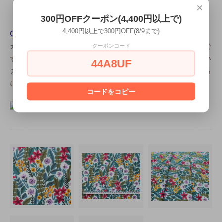
×
300円OFFクーポン(4,400円以上で)
【Cloud9 Fabricsについて】
4,400円以上で300円OFF(8/9まで)
Cloud9 Fabrics
（クラウドナイン・ファブリックス）は、アメリ
カ・ニュージャージーを拠点とするファブリックデザイン会社で
クーポンコード
す。オーガニックコットンのプリント生地をメインに生産してい
44A8UF
ます。2023年より Ocean State Innovations 社の傘下に入りさら
にグローバルなビジネスを展開しています。
コードをコピー