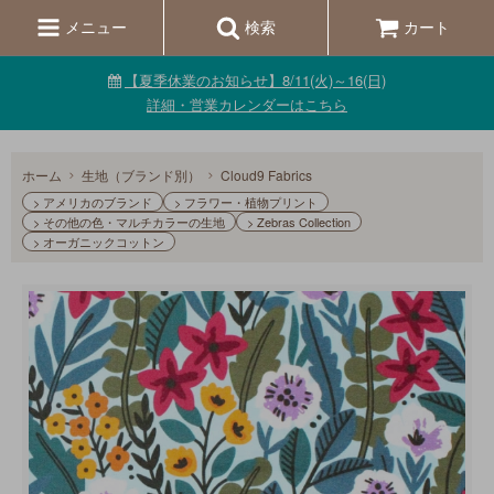
メニュー
検索
カート
【夏季休業のお知らせ】8/11(火)～16(日)
詳細・営業カレンダーはこちら
ホーム
生地（ブランド別）
Cloud9 Fabrics
> アメリカのブランド
> フラワー・植物プリント
> その他の色・マルチカラーの生地
> Zebras Collection
> オーガニックコットン