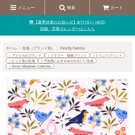
メニュー
検索
カート
【夏季休業のお知らせ】8/11(火)～16(日)
詳細・営業カレンダーはこちら
ホーム
生地（ブランド別）
Felicity Fabrics
> アメリカのブランド
> フラワー・植物プリント
> どうぶつプリント
> ピンク系の生地
> 子供用におすすめのかわいい生地
> Seven Meadows Collection