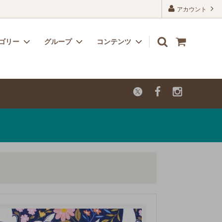
アカウント
ゴリー
グループ
コンテンツ
リボン
子供用におすすめのかわいい生地
よくあるご質問
レーヨン
カットクロス【セール品・値下げ品】