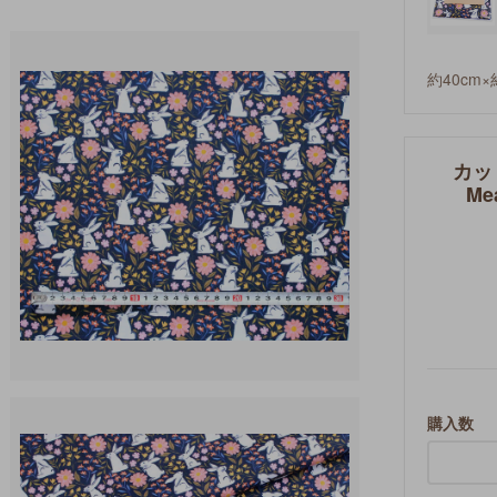
約40cm×
カット
Me
購入数