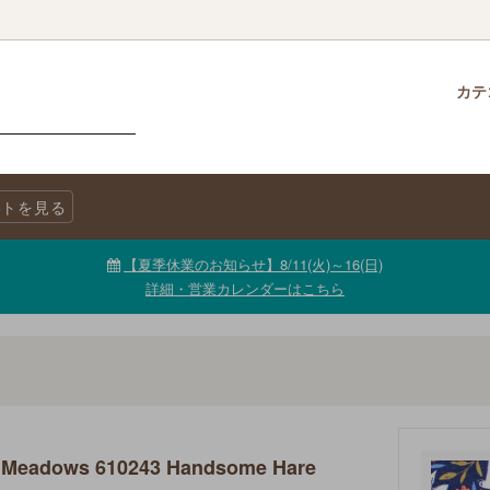
カテ
クロス
柄で選ぶ
生地・商品に関する注意事項
チャームパック
生地を色で選ぶ
LINE@公式アカウント
トを見る
ニックコットン
キャンバス
生地【セール品・値下げ品】
【夏季休業のお知らせ】8/11(火)～16(日)
詳細・営業カレンダーはこちら
 Meadows 610243 Handsome Hare