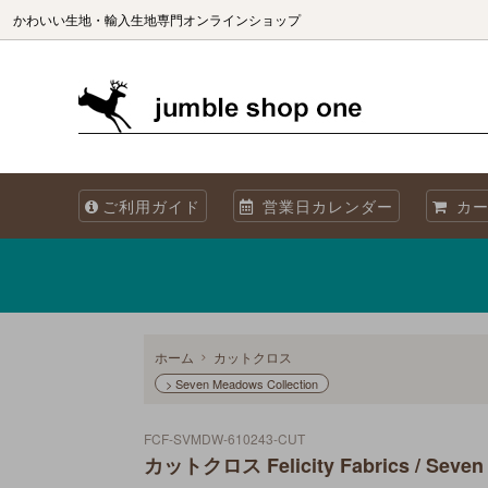
かわいい生地・輸入生地専門オンラインショップ
生地（ブランド別）
生地を国別で選ぶ
生地の商用利用について
カット
生地を
海外製
ご利用ガイド
営業日カレンダー
カー
オリジナル生地 Sewslow
生地をコレクションで選ぶ
当店について
オーガ
メタリックプリント
再入荷
Summer! 夏・海・魚・ブルーの生地
ホーム
カットクロス
> Seven Meadows Collection
FCF-SVMDW-610243-CUT
カットクロス Felicity Fabrics / Seven