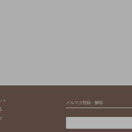
ント
メルマガ登録・解除
る
せ