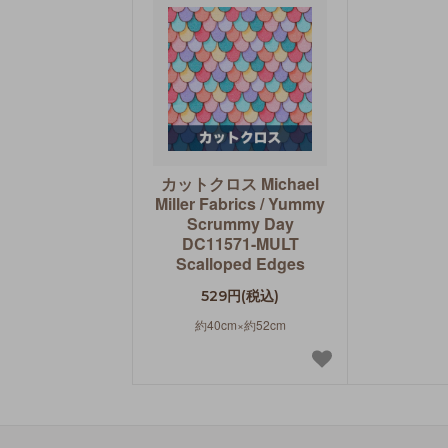
カットクロス Michael
Miller Fabrics / Yummy
Scrummy Day
DC11571-MULT
Scalloped Edges
529円(税込)
約40cm×約52cm