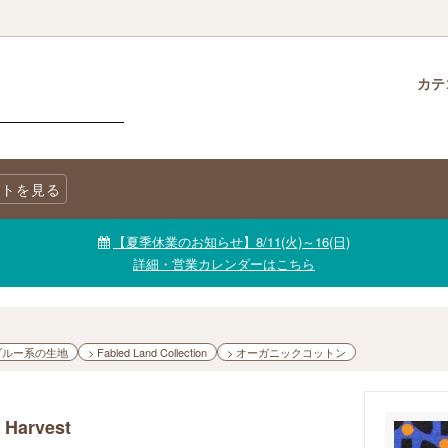
カテ
クロス
柄で選ぶ
生地・商品に関する注意事項
チャームパック
生地を色で選ぶ
LINE@公式アカウント
トを見る
ニックコットン
キャンバス
生地【セール品・値下げ品】
【夏季休業のお知らせ】8/11(火)～16(日)
詳細・営業カレンダーはこちら
 ブルー系の生地
> Fabled Land Collection
> オーガニックコットン
 Harvest