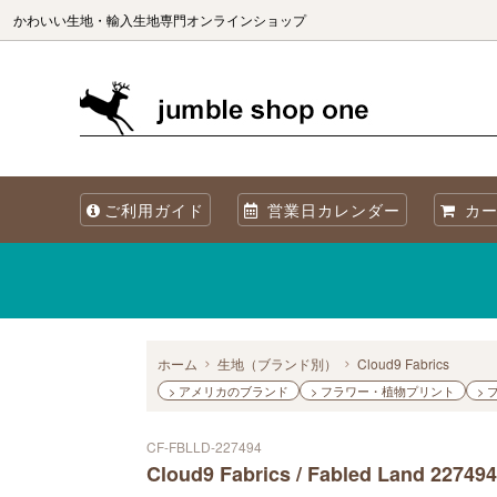
かわいい生地・輸入生地専門オンラインショップ
生地（ブランド別）
生地を国別で選ぶ
生地の商用利用について
カット
生地を
海外製
ご利用ガイド
営業日カレンダー
カー
オリジナル生地 Sewslow
生地をコレクションで選ぶ
当店について
オーガ
メタリックプリント
再入荷
Summer! 夏・海・魚・ブルーの生地
ホーム
生地（ブランド別）
Cloud9 Fabrics
> アメリカのブランド
> フラワー・植物プリント
>
CF-FBLLD-227494
Cloud9 Fabrics / Fabled Land 227494