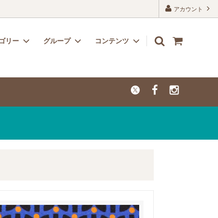
アカウント
ゴリー
グループ
コンテンツ
リボン
子供用におすすめのかわいい生地
よくあるご質問
レーヨン
カットクロス【セール品・値下げ品】