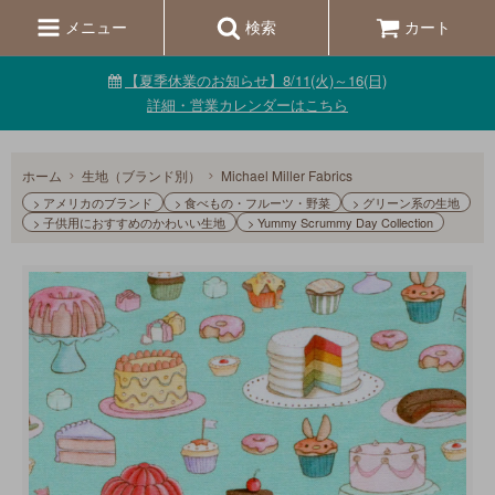
メニュー
検索
カート
【夏季休業のお知らせ】8/11(火)～16(日)
詳細・営業カレンダーはこちら
ホーム
生地（ブランド別）
Michael Miller Fabrics
> アメリカのブランド
> 食べもの・フルーツ・野菜
> グリーン系の生地
> 子供用におすすめのかわいい生地
> Yummy Scrummy Day Collection