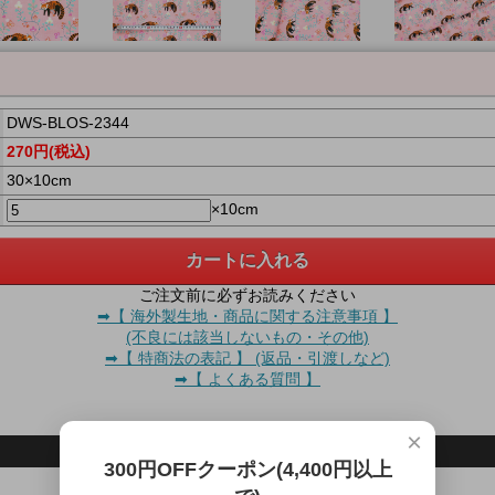
DWS-BLOS-2344
270円(税込)
30×10cm
×10cm
ご注文前に必ずお読みください
➡【 海外製生地・商品に関する注意事項 】
(不良には該当しないもの・その他)
➡【 特商法の表記 】 (返品・引渡しなど)
➡【 よくある質問 】
×
この商品を共有する
300円OFFクーポン(4,400円以上