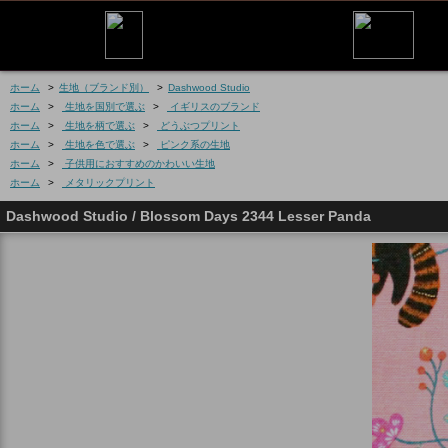
ホーム
>
生地（ブランド別）
>
Dashwood Studio
ホーム
>
生地を国別で選ぶ
>
イギリスのブランド
ホーム
>
生地を柄で選ぶ
>
どうぶつプリント
ホーム
>
生地を色で選ぶ
>
ピンク系の生地
ホーム
>
子供用におすすめのかわいい生地
ホーム
>
メタリックプリント
Dashwood Studio / Blossom Days 2344 Lesser Panda