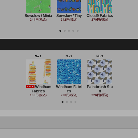
Sewslow / Minia
Sewslow / Tiny
Cloud9 Fabrics
Clothworks 
244円(税込)
242円(税込)
279円(税込)
243円(税込
No.1
No.2
No.3
No.4
Windham
Windham Fabri
Paintbrush Stu
Michael Mil
Fabrics
cs
d
220円(税込
165円(税込)
220円(税込)
226円(税込)