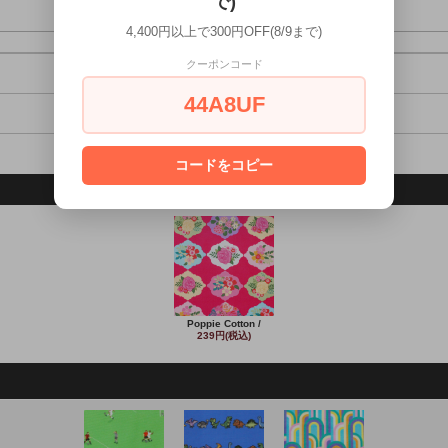
で)
4,400円以上で300円OFF(8/9まで)
クーポンコード
44A8UF
コードをコピー
Poppie Cotton /
239円(税込)