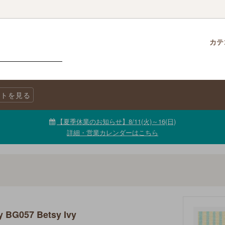
カテ
クロス
柄で選ぶ
生地・商品に関する注意事項
チャームパック
生地を色で選ぶ
LINE@公式アカウント
トを見る
ニックコットン
キャンバス
生地【セール品・値下げ品】
【夏季休業のお知らせ】8/11(火)～16(日)
詳細・営業カレンダーはこちら
 BG057 Betsy Ivy