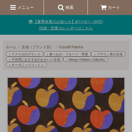
メニュー
検索
カート
【夏季休業のお知らせ】8/11(火)～16(日)
詳細・営業カレンダーはこちら
ホーム
生地（ブランド別）
Cloud9 Fabrics
> アメリカのブランド
> 食べもの・フルーツ・野菜
> ブラウン系の生地
> 子供用におすすめのかわいい生地
> Sleepy Hollows Collection
> オーガニックコットン