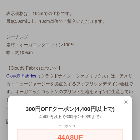
表示価格は、10cmでの価格です。
最低50cm以上、10cm単位でご購入いただけます。
シーチング
素材：オーガニックコットン100%
幅：約109cm
【Cloud9 Fabricsについて】
Cloud9 Fabrics
（クラウドナイン・ファブリックス）は、アメリ
カ・ニュージャージーを拠点とするファブリックデザイン会社で
す。オーガニックコットンのプリント生地をメインに生産してい
ます。2023年より Ocean State Innovations 社の傘下に入りさら
×
にグローバルなビジネスを展開しています。
300円OFFクーポン(4,400円以上で)
4,400円以上で300円OFF(8/9まで)
クーポンコード
44A8UF