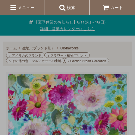
メニュー
検索
カート
【夏季休業のお知らせ】8/11(火)～16(日)
詳細・営業カレンダーはこちら
ホーム
生地（ブランド別）
Clothworks
> アメリカのブランド
> フラワー・植物プリント
> その他の色・マルチカラーの生地
> Garden Fresh Collection