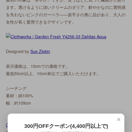
ます。透けるように淡いクリームのダリア、鮮やかなのに透明感
を失わないピンクのガーベラ——派手さの奥に品があり、大人の
女性が長く愛用できるデザインです。
Designed by
Sue Zipkin
表示価格は、10cmでの価格です。
最低50cm以上、10cm単位でご購入いただけます。
シーチング
素材：綿100%
幅：約109cm
【Clothworks について】
×
Clothworks
（クロスワークス）は、シアトルを拠点とする1957
300円OFFクーポン(4,400円以上で)