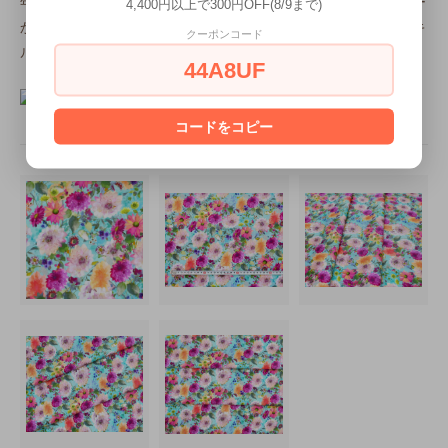
年創業のファブリックカンパニーです。数多くの契約デザイナー
4,400円以上で300円OFF(8/9まで)
から生み出されるデザインと高品質のコットン生地は世界中のキ
クーポンコード
ルターから愛されています。
44A8UF
コードをコピー