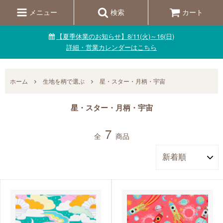
メニュー
検索
カート
【夏季休業のお知らせ】8/11(火)～16(日)
詳細・営業カレンダーはこちら
ホーム
生地を柄で選ぶ
星・スター・月柄・宇宙
星・スター・月柄・宇宙
7
全
商品