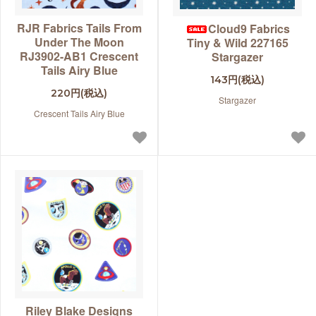
RJR Fabrics Tails From
Cloud9 Fabrics
Under The Moon
Tiny & Wild 227165
RJ3902-AB1 Crescent
Stargazer
Tails Airy Blue
143円(税込)
220円(税込)
Stargazer
Crescent Tails Airy Blue
Riley Blake Designs