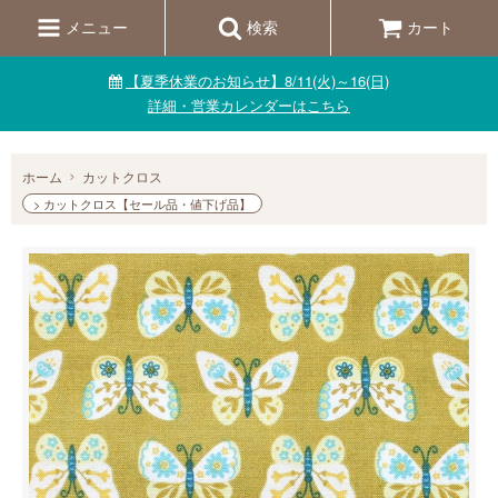
メニュー
検索
カート
【夏季休業のお知らせ】8/11(火)～16(日)
詳細・営業カレンダーはこちら
ホーム
カットクロス
> カットクロス【セール品・値下げ品】