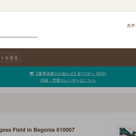
カテ
クロス
柄で選ぶ
生地・商品に関する注意事項
チャームパック
生地を色で選ぶ
LINE@公式アカウント
トを見る
ニックコットン
キャンバス
生地【セール品・値下げ品】
【夏季休業のお知らせ】8/11(火)～16(日)
詳細・営業カレンダーはこちら
ss Field in Begonia 610007