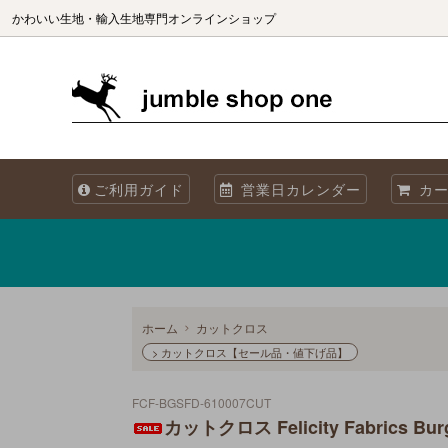
かわいい生地・輸入生地専門オンラインショップ
生地（ブランド別）
生地を国別で選ぶ
生地の商用利用について
カット
生地を
海外製
ご利用ガイド
営業日カレンダー
カー
オリジナル生地 Sewslow
生地をコレクションで選ぶ
当店について
オーガ
メタリックプリント
再入荷
Summer! 夏・海・魚・ブルーの生地
ホーム
カットクロス
> カットクロス【セール品・値下げ品】
FCF-BGSFD-610007CUT
カットクロス Felicity Fabrics Burge