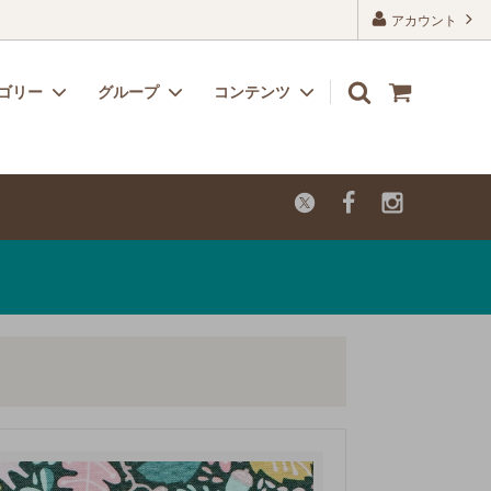
アカウント
ゴリー
グループ
コンテンツ
リボン
子供用におすすめのかわいい生地
よくあるご質問
レーヨン
カットクロス【セール品・値下げ品】