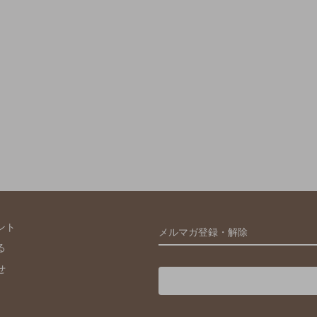
ント
メルマガ登録・解除
る
せ