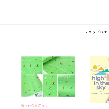
Skip
to
content
jumble shop one ブ
輸入生地専門のオンラインショップ jumble sho
ショップTOP
新入荷のお知らせ