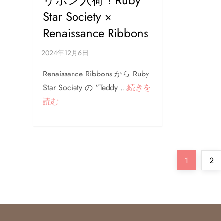
リボン入荷！Ruby
Star Society ×
Renaissance Ribbons
Renaissance Ribbons から Ruby
Star Society の “Teddy …
続きを
読む
投
Page
Pa
1
2
稿
の
ペ
ー