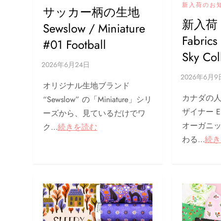
新入荷のお
サッカー柄の生地
新入荷 C
Sewslow / Miniature
Fabrics
#01 Football
Sky Col
オリジナル生地ブランド
カナダの
“Sewslow” の「Miniature」シリ
ザイナー Eli
ーズから、見ているだけでワ
オーガニ
ク…
続きを読む
わる…
続き