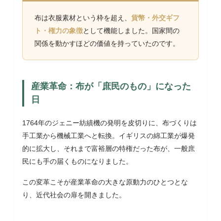
布は衣服素材という枠を超え、
貨幣・外交ギフ
ト・権力の象徴
として機能しました。国家間の
関係を動かすほどの価値を持っていたのです。
産業革命：布が「庶民のもの」になった
日
1764年のジェニー紡績機の発明を皮切りに、布づくりは
手工業から機械工業へと転換。イギリスの綿工業が爆発
的に拡大し、それまで富裕層の特権だった布が、一般庶
民にも手の届くものになりました。
この変革こそが産業革命の大きな原動力のひとつとな
り、近代社会の扉を開きました。