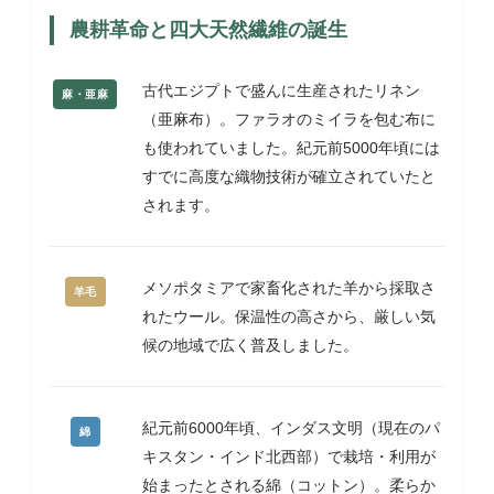
農耕革命と四大天然繊維の誕生
古代エジプトで盛んに生産されたリネン
麻・亜麻
（亜麻布）。ファラオのミイラを包む布に
も使われていました。紀元前5000年頃には
すでに高度な織物技術が確立されていたと
されます。
メソポタミアで家畜化された羊から採取さ
羊毛
れたウール。保温性の高さから、厳しい気
候の地域で広く普及しました。
紀元前6000年頃、インダス文明（現在のパ
綿
キスタン・インド北西部）で栽培・利用が
始まったとされる綿（コットン）。柔らか