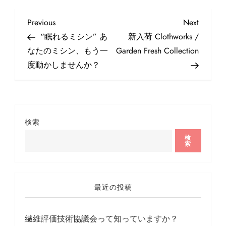
投
Previous
Next
Previous
Next
稿
Post
Post
“眠れるミシン” あ
新入荷 Clothworks /
ナ
なたのミシン、もう一
Garden Fresh Collection
ビ
度動かしませんか？
ゲ
ー
シ
ョ
検索
ン
検
索
最近の投稿
繊維評価技術協議会って知っていますか？