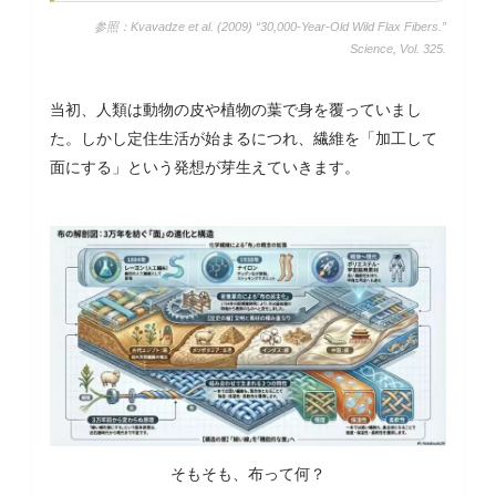
参照：Kvavadze et al. (2009) “30,000-Year-Old Wild Flax Fibers.”
Science
, Vol. 325.
当初、人類は動物の皮や植物の葉で身を覆っていまし
た。しかし定住生活が始まるにつれ、繊維を「加工して
面にする」という発想が芽生えていきます。
そもそも、布って何？