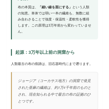
布の本質は、
「細い線を面にする」
という人類
の知恵。単体では弱い一本の繊維も、無数に組
み合わさることで強度・保温性・柔軟性を獲得
します。この原理は3万年前から変わっていませ
ん。
起源：3万年以上前の洞窟から
人類最古の布の痕跡は、旧石器時代にまで遡ります。
ジョージア（コーカサス地方）の洞窟で発見
された亜麻の繊維は、約3万4千年前のものと
され、現在知られる中で最古の布の証拠のひ
とつです。