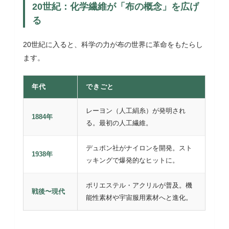
20世紀：化学繊維が「布の概念」を広げ
る
20世紀に入ると、科学の力が布の世界に革命をもたらし
ます。
年代
できごと
レーヨン（人工絹糸）が発明され
1884年
る。最初の人工繊維。
デュポン社がナイロンを開発。スト
1938年
ッキングで爆発的なヒットに。
ポリエステル・アクリルが普及。機
戦後〜現代
能性素材や宇宙服用素材へと進化。