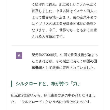
く吸湿性に優れ、肌に優しいことから広く
普及しました。中世以降はイスラム商人に
よって世界各地へ広まり、後の産業革命で
はイギリスの綿工業が爆発的成長の象徴と
なります。今日、世界でもっとも多く生産
される天然繊維です。
紀元前2700年頃、中国で養蚕技術が始まっ
絹
たとされる絹。その製法は長らく
中国の国
家機密
として厳重に管理されていました。
シルクロードと、布が持つ「力」
紀元前2世紀頃から、絹は東西交易の中心品となりまし
た。「シルクロード」という名の由来そのものです。