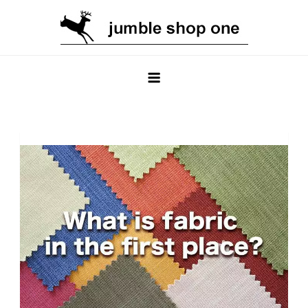
Skip
to
content
jumble shop one ブログ
輸入生地専門のオンラインショップ jumble shop one のブ
ログ