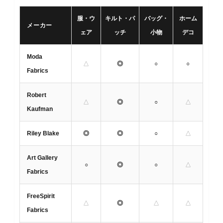
服・ウ
キルト・パ
バッグ・
ホーム
メーカー
ェア
ッチ
小物
デコ
Moda
△
◎
○
○
Fabrics
Robert
△
◎
○
△
Kaufman
Riley Blake
◎
◎
○
△
Art Gallery
○
◎
○
△
Fabrics
FreeSpirit
△
◎
△
△
Fabrics