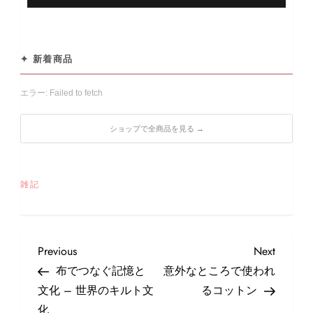
✦ 新着商品
エラー: Failed to fetch
ショップで全商品を見る →
雑記
投
Previous
Next
Previous
Next
稿
Post
Post
布でつなぐ記憶と
意外なところで使われ
ナ
文化 – 世界のキルト文
るコットン
ビ
化