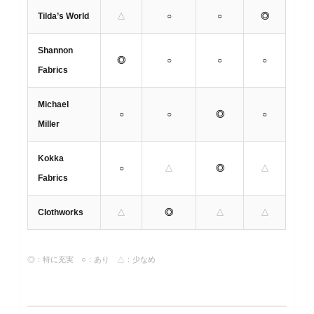
Tilda’s World
△
○
○
◎
Shannon
◎
○
○
○
Fabrics
Michael
○
○
◎
○
Miller
Kokka
○
△
◎
△
Fabrics
Clothworks
△
◎
△
△
◎：特に充実 ○：あり △：少なめ