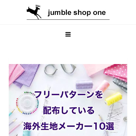
Skip
to
content
jumble shop one ブログ
輸入生地専門のオンラインショップ jumble shop one のブ
ログ