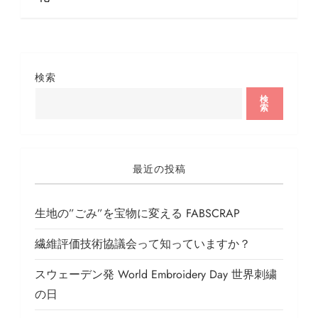
ゲ
ー
シ
ョ
検索
ン
検
索
最近の投稿
生地の”ごみ”を宝物に変える FABSCRAP
繊維評価技術協議会って知っていますか？
スウェーデン発 World Embroidery Day 世界刺繍
の日