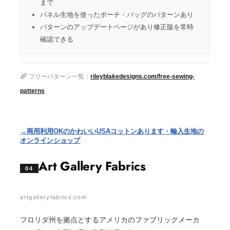
まで
パネル生地を使ったポーチ・バッグのパターンあり
パターンのアップデートページがあり修正版を常時
確認できる
フリーパターン一覧：
rileyblakedesigns.com/free-sewing-
patterns
→商用利用OKのかわいいUSAコットンあります・輸入生地の
オンラインショップ
Art Gallery Fabrics
04
artgalleryfabrics.com
フロリダ州を拠点とするアメリカのファブリックメーカ