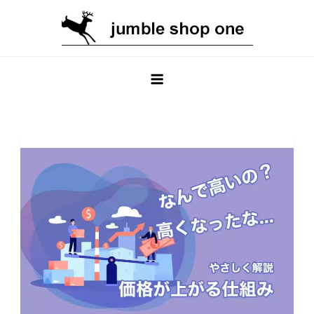
Skip
to
content
jumble shop one ブログ
輸入生地専門のオンラインショップ jumble shop one のブ
ログ