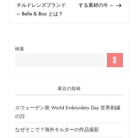
ナ
チルドレンズブランド
する素材の今 –
ビ
– Belle & Boo とは？
ゲ
ー
シ
ョ
検索
ン
検
索
最近の投稿
スウェーデン発 World Embroidery Day 世界刺繍
の日
なぜそこで？海外キルターの作品撮影