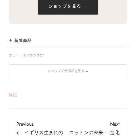
ショップを見る →
✦ 新着商品
エラー: Failed to fetch
ショップで全商品を見る →
雑記
投
Previous
Next
Previous
Next
稿
Post
Post
イギリス生まれの
コットンの未来 – 進化