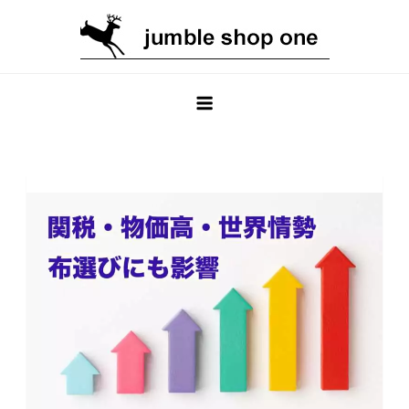
Skip
to
content
jumble shop one ブログ
輸入生地専門のオンラインショップ jumble shop one のブ
ログ