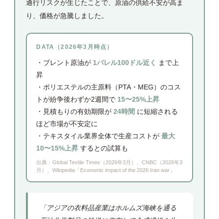
通行リスクが生じたことで、原油の供給不安が高ま
り、価格が急騰しました。
DATA（2026年3月時点）
・ブレント原油が
1バレル100ドル近く
まで上
昇
・ポリエステルの主原料（PTA・MEG）のコス
トが紛争後わずか2週間で
15〜25%上昇
・見積もりの有効期限が
24時間
に短縮される
ほど市場が不安定に
・テキスタイル業界全体で生産コストが
最大
10〜15%上昇
するとの試算も
出典：Global Textile Times（2026年3月）、CNBC（2026年3
月）、Wikipedia「Economic impact of the 2026 Iran war」
「アジアの衣料品産業はホルムズ海峡を通る