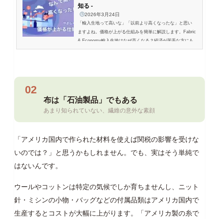
知る -
2026年3月24日
「輸入生地って高いな」「以前より高くなったな」と思い
ますよね。価格が上がる仕組みを簡単に解説します。Fabric
& Economy輸入生地はなぜ高くなる？経済が苦手な方にも
わかる3つの理由「なんで最近こんなに高いの？」その疑問
に、やさしくお答えします。お気に...
02
布は「石油製品」でもある
あまり知られていない、繊維の意外な素顔
「アメリカ国内で作られた材料を使えば関税の影響を受けな
いのでは？」と思うかもしれません。でも、実はそう単純で
はないんです。
ウールやコットンは特定の気候でしか育ちませんし、ニット
針・ミシンの小物・バッグなどの付属品類はアメリカ国内で
生産するとコストが大幅に上がります。「アメリカ製の糸で