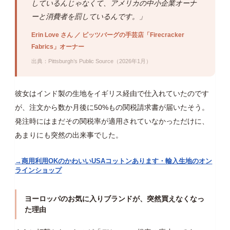
しているんじゃなくて、アメリカの中小企業オーナ
ーと消費者を罰しているんです。」
Erin Love さん ／ ピッツバーグの手芸店「Firecracker
Fabrics」オーナー
出典：Pittsburgh’s Public Source（2026年1月）
彼女はインド製の生地をイギリス経由で仕入れていたのです
が、注文から数か月後に50%もの関税請求書が届いたそう。
発注時にはまだその関税率が適用されていなかっただけに、
あまりにも突然の出来事でした。
→商用利用OKのかわいいUSAコットンあります・輸入生地のオン
ラインショップ
ヨーロッパのお気に入りブランドが、突然買えなくなっ
た理由