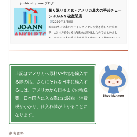
jumble shop one ブログ
振り返りまとめ - アメリカ最大の手芸チェー
ン JOANN 破産閉店
2026年3月8日
昨年前半に全米のソーイングファンが驚き悲しんだ出来
事。だいぶ時間も経ち騒動も鎮静化したのでまとめまし
た。昨今の日本の手芸小売業界も傍観できる状況でないの
は、ユーザーの皆さんも肌で感じていることでしょう。Cra
ft Industry Reportさよなら、JOANN Fabrics...
上記はアメリカへ原料や生地を輸入す
る際の話。さらにそれを日本に輸入す
るには、アメリカから日本までの輸送
Shop Manager
費、日本国内に入る際には関税・消費
税がかかり、仕入れ値が上がることに
なります。
参考資料