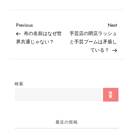
投
Previous
Next
Previous
Next
稿
Post
Post
布の名前はなぜ世
手芸店の閉店ラッシュ
ナ
界共通じゃない？
と手芸ブームは矛盾し
ビ
ている？
ゲ
ー
シ
ョ
検索
ン
検
索
最近の投稿