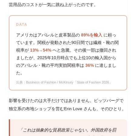
芸用品のコストが一気に跳ね上がったのです。
DATA
アメリカはアパレルと皮革製品の
89%を輸入
に頼っ
ています。関税が発動された90日間では繊維・靴の関
税率が
13%→54%
へと急騰。その後一部は撤回され
ましたが、2025年10月時点でも上位10の輸入国から
のアパレル・靴の平均実効関税率は
36%
に達しまし
た。
出典：Business of Fashion / McKinsey「State of Fashion 2026」
影響を受けたのは大手だけではありません。ピッツバーグで
独立系の布地ショップを営むErin Love さんも、そのひとり。
「これは抽象的な貿易政策じゃない。外国政府を罰